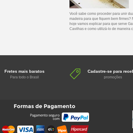
Você sabe como proceder para unir du
madeira para que fiquem bem firmes? 
hoje vamos explicar para que serve Ga
Cavilhas e como utilizá-lo de maneira c
Fretes mais baratos
Cadastre-se para rece
Para todo o Brasil
promoções
Formas de Pagamento