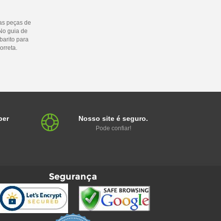
as peças de
No guia de
barito para
orreta.
ber
Nosso site é seguro.
Pode confiar!
Segurança