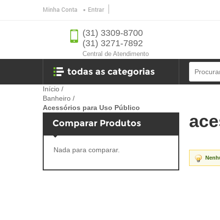
Minha Conta
Entrar
(31) 3309-8700
(31) 3271-7892
Central de Atendimento
todas as categorias
Início
/
Banheiro
/
Ferramentas
Acessórios para Uso Público
ace
Comparar Produtos
Banheiro
Ferragens
Nada para comparar.
Nenhu
oficina
jardim e lazer
utilidades e eletro