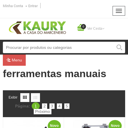
Minha Conta
Entrar
0
Ver Cesta
Menu
ferramentas manuais
Exibir
Página:
1
2
3
4
5
Próximo
Novo
Novo