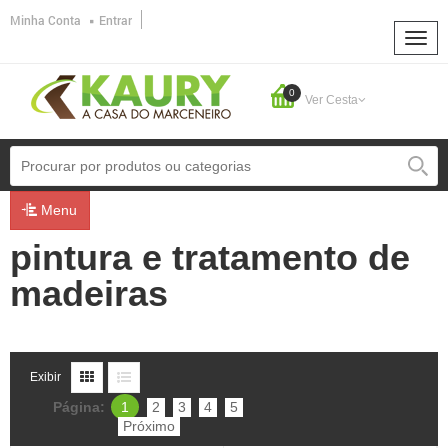
Minha Conta
Entrar
0
Ver Cesta
Menu
pintura e tratamento de
madeiras
Exibir
Página:
1
2
3
4
5
Próximo