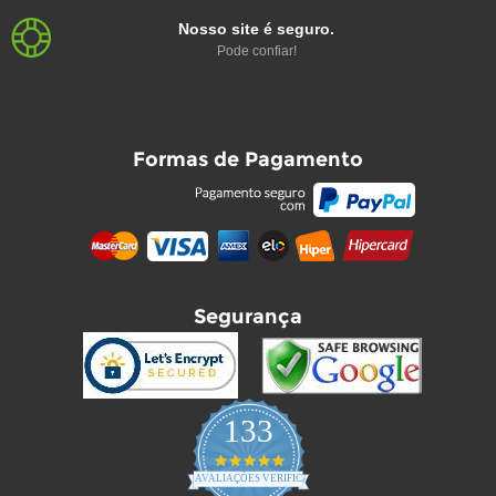
Nosso site é seguro.
Pode confiar!
Formas de Pagamento
Segurança
133
4.9
star
AVALIAÇÕES VERIFICADAS