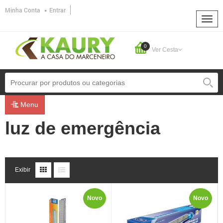
Minha Conta
Entrar
0
Ver Cesta
Menu
luz de emergência
Exibir
Novo
Novo