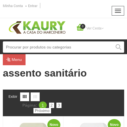
Minha Conta
Entrar
0
Ver Cesta
Menu
assento sanitário
Exibir
Página:
1
2
3
Próximo
Novo
Novo