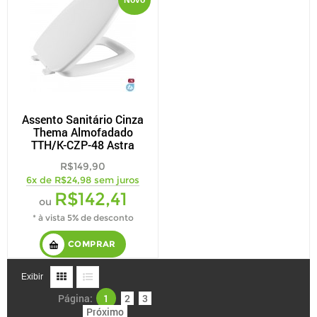
Novo
Assento Sanitário Cinza
Thema Almofadado
TTH/K-CZP-48 Astra
R$149,90
6x de R$24,98 sem juros
R$142,41
ou
* à vista 5% de desconto
COMPRAR
Exibir
Página:
1
2
3
Próximo