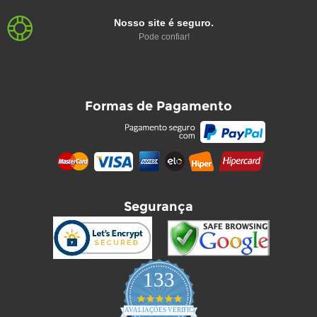
Nosso site é seguro.
Pode confiar!
Formas de Pagamento
Segurança
133
4.9
star
AVALIAÇÕES VERIFICADAS