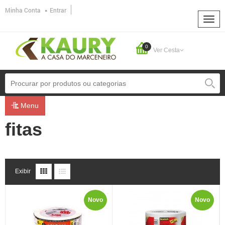
Minha Conta
Entrar
0
Ver Cesta
Menu
fitas
Exibir
Novo
Novo