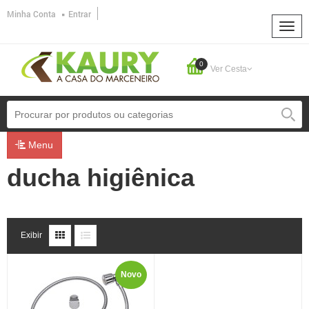
Minha Conta
Entrar
0
Ver Cesta
Menu
ducha higiênica
Exibir
Novo