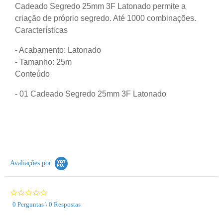
Cadeado Segredo 25mm 3F Latonado permite a
criação de próprio segredo. Até 1000 combinações.
Características
- Acabamento: Latonado
- Tamanho: 25m
Conteúdo
- 01 Cadeado Segredo 25mm 3F Latonado
Avaliações por
0.0
star
0 Perguntas \ 0 Respostas
rating