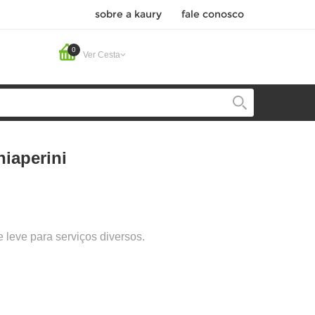
sobre a kaury
fale conosco
0
Ver Cesta
iaperini
e leve para serviços diversos.