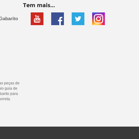
Tem mais...
Gabarito
as peças de
No guia de
barito para
orreta.