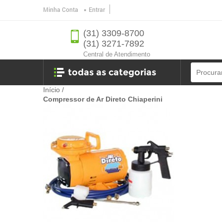
Minha Conta
Entrar
(31) 3309-8700
(31) 3271-7892
Central de Atendimento
todas as categorias
Início
/
Compressor de Ar Direto Chiaperini
Ferramentas
Banheiro
Ferragens
oficina
jardim e lazer
utilidades e eletro