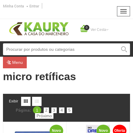
Minha Conta
Entrar
0
Ver Cesta
Menu
micro retíficas
Exibir
Página:
1
2
3
4
5
Próximo
Novo
Novo
Oferta