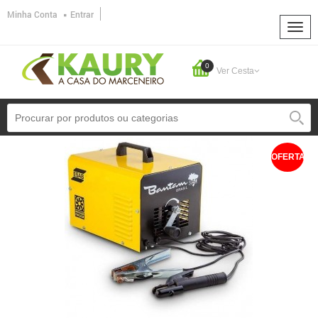
Minha Conta
Entrar
0
Ver Cesta
OFERTA