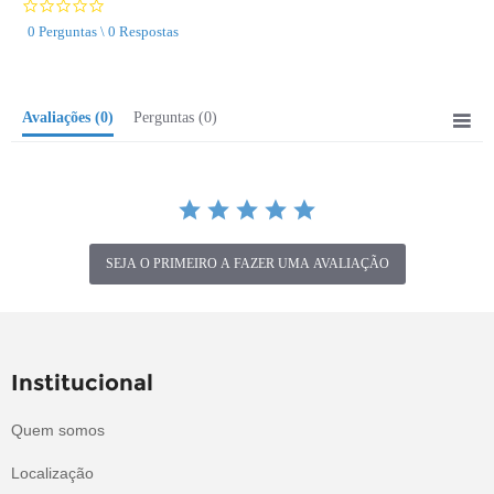
0.0
star
0 Perguntas \ 0 Respostas
rating
Avaliações
(0)
Perguntas
(0)
SEJA O PRIMEIRO A FAZER UMA AVALIAÇÃO
Institucional
Quem somos
Localização