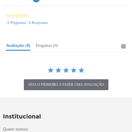
0.0
star
0 Perguntas \ 0 Respostas
rating
Avaliações
(0)
Perguntas
(0)
SEJA O PRIMEIRO A FAZER UMA AVALIAÇÃO
Institucional
Quem somos