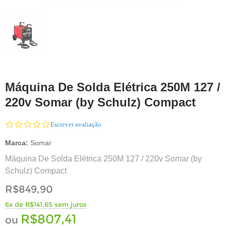
Máquina De Solda Elétrica 250M 127 /
220v Somar (by Schulz) Compact
0.0
Escrever avaliação
star
rating
Marca:
Somar
Máquina De Solda Elétrica 250M 127 / 220v Somar (by
Schulz) Compact
R$849,90
6x de R$141,65 sem juros
R$807,41
ou