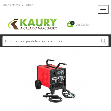
Minha Conta
Entrar
0
Ver Cesta