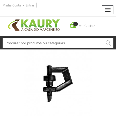
Minha Conta
Entrar
0
Ver Cesta