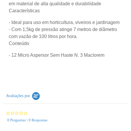
em material de alta qualidade e durabilidade
Características
- Ideal para uso em horticultura, viveiros e jardinagem
- Com 1,5kg de pressão atinge 7 metros de diâmetro
com vazão de 100 litros por hora.
Conteúdo
- 12 Micro Aspersor Sem Haste N. 3 Maclorem
Avaliações por
0.0
star
0 Perguntas \ 0 Respostas
rating