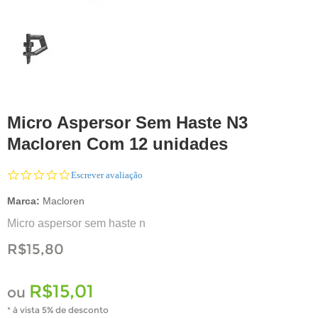
Micro Aspersor Sem Haste N3
Macloren Com 12 unidades
0.0
Escrever avaliação
star
rating
Marca:
Macloren
Micro aspersor sem haste n
R$15,80
R$15,01
ou
* à vista 5% de desconto