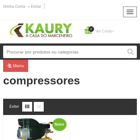
Minha Conta
Entrar
0
Ver Cesta
Menu
compressores
Exibir
Novo