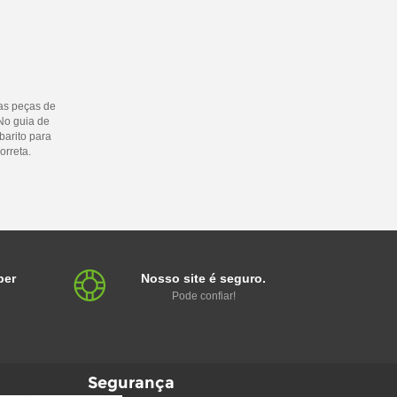
as peças de
No guia de
barito para
orreta.
ber
Nosso site é seguro.
Pode confiar!
Segurança