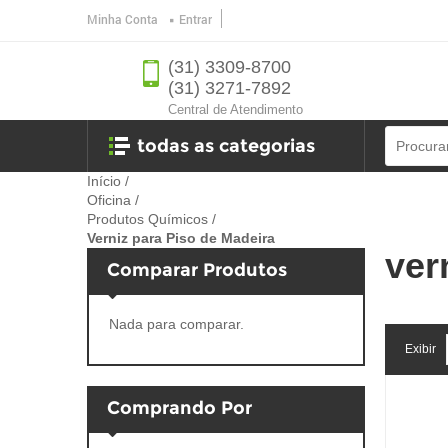
Minha Conta
Entrar
(31) 3309-8700
(31) 3271-7892
Central de Atendimento
todas as categorias
Início
/
Oficina
/
Ferramentas
Produtos Químicos
/
Verniz para Piso de Madeira
ver
Banheiro
Comparar Produtos
Ferragens
Nada para comparar.
oficina
Exibir
jardim e lazer
Comprando Por
utilidades e eletro