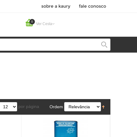
sobre a kaury
fale conosco
0
Ver Cesta
por página
Ordem