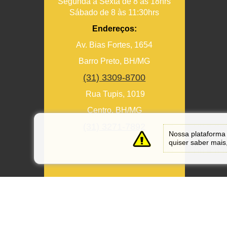
Segunda à Sexta de 8 às 18hrs
Sábado de 8 às 11:30hrs
Endereços:
Av. Bias Fortes, 1654
Barro Preto, BH/MG
(31) 3309-8700
Rua Tupis, 1019
Centro, BH/MG
(31) 3271-7892
Nossa plataforma 
quiser saber mais