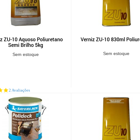
iz ZU-10 Aquoso Poliuretano
Verniz ZU-10 830ml Poliu
Semi Brilho 5kg
Sem estoque
Sem estoque
5.0
2 Avaliações
star
rating