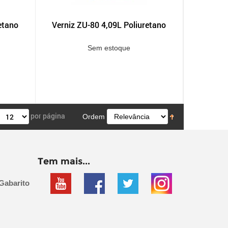
etano
Verniz ZU-80 4,09L Poliuretano
Sem estoque
por página
Ordem
Tem mais...
Gabarito