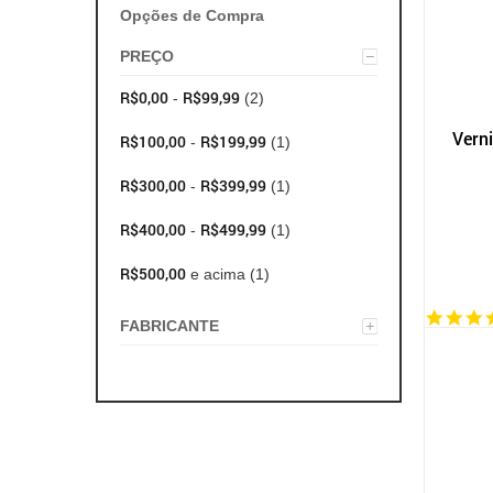
Opções de Compra
automotivo
PREÇO
segurança
R$0,00
R$99,99
-
(2)
tintas e acessórios
Vern
R$100,00
R$199,99
-
(1)
R$300,00
R$399,99
-
(1)
R$400,00
R$499,99
-
(1)
R$500,00
e acima
(1)
FABRICANTE
ZU
(5)