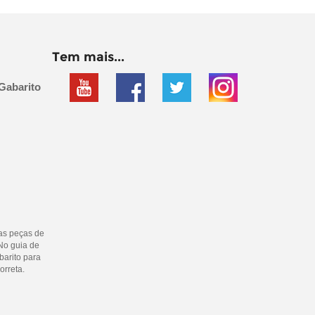
Tem mais...
Gabarito
as peças de
No guia de
barito para
orreta.