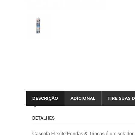
automotivo
segurança
tintas e acessórios
DESCRIÇÃO
ADICIONAL
TIRE SUAS 
DETALHES
Cascola Flexite Fendas & Trincas é um selador 