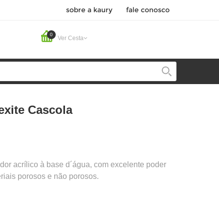
sobre a kaury
fale conosco
0
Ver Cesta
lexite Cascola
dor acrílico à base d´água, com excelente poder
riais porosos e não porosos.