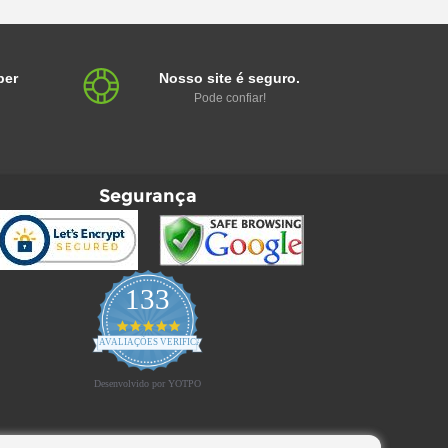
ber
Nosso site é seguro.
Pode confiar!
Segurança
133
4.9
star
AVALIAÇÕES VERIFICADAS
rating
Desenvolvido por YOTPO