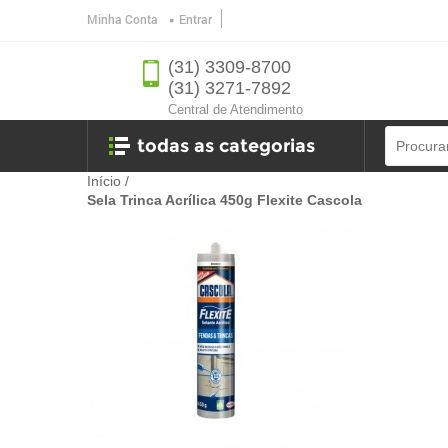
Minha Conta
Entrar
(31) 3309-8700
(31) 3271-7892
Central de Atendimento
todas as categorias
Início
/
Sela Trinca Acrílica 450g Flexite Cascola
Ferramentas
Banheiro
Ferragens
oficina
jardim e lazer
utilidades e eletro