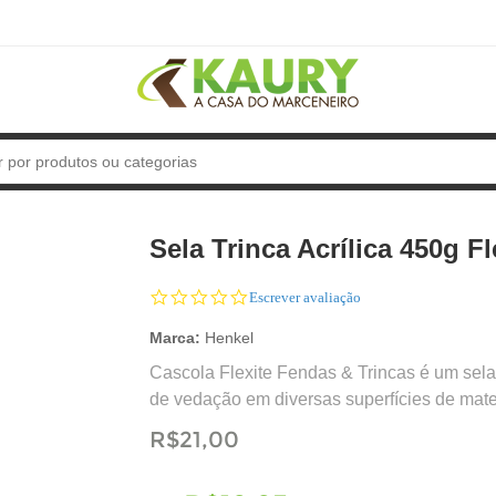
Sela Trinca Acrílica 450g F
0.0
Escrever avaliação
star
rating
Marca:
Henkel
Cascola Flexite Fendas & Trincas é um sela
de vedação em diversas superfícies de mate
R$21,00