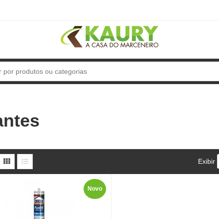
antes
Exibir
Novo