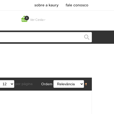
sobre a kaury
fale conosco
0
Ver Cesta
por página
Ordem