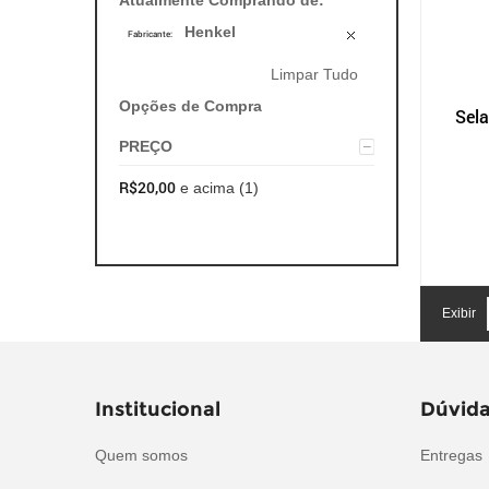
Atualmente Comprando de:
automotivo
Henkel
Fabricante:
segurança
Limpar Tudo
Opções de Compra
tintas e acessórios
Sela
PREÇO
R$20,00
e acima
(1)
Exibir
Institucional
Dúvida
Quem somos
Entregas