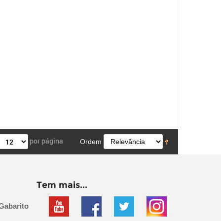
por página
Ordem
Tem mais...
Gabarito