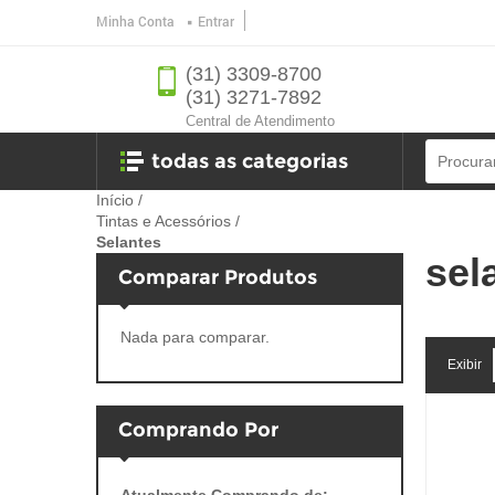
Minha Conta
Entrar
(31) 3309-8700
(31) 3271-7892
Central de Atendimento
todas as categorias
Início
/
Tintas e Acessórios
/
Ferramentas
Selantes
sel
Comparar Produtos
Banheiro
Ferragens
Nada para comparar.
Exibir
oficina
jardim e lazer
Comprando Por
utilidades e eletro