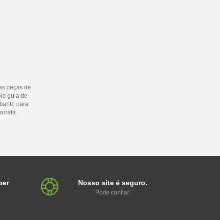
as peças de
No guia de
barito para
orreta.
ber
Nosso site é seguro.
Pode confiar!