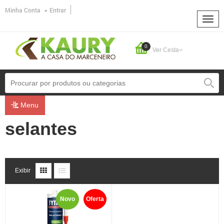
Minha Conta
Entrar
0
Ver Cesta
Menu
selantes
Exibir
Novo
Oferta