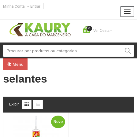
Minha Conta
Entrar
0
Ver Cesta
Menu
selantes
Exibir
Novo