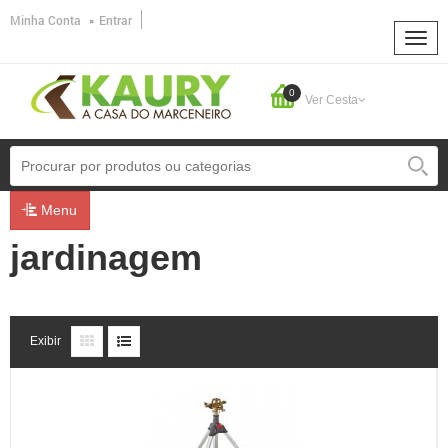
Minha Conta
Entrar
0
Ver Cesta
Menu
jardinagem
Exibir