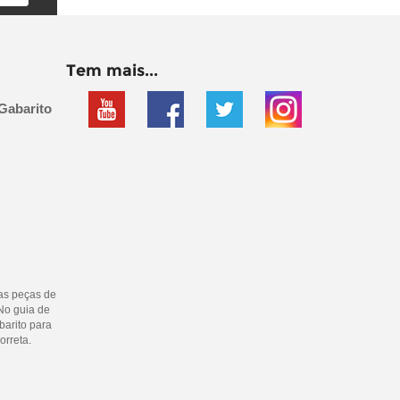
Tem mais...
Gabarito
as peças de
No guia de
barito para
orreta.