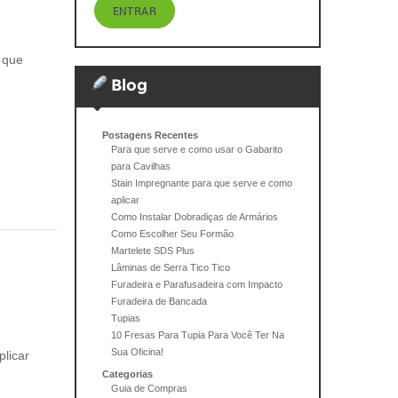
ENTRAR
 que
Blog
Postagens Recentes
Para que serve e como usar o Gabarito
para Cavilhas
Stain Impregnante para que serve e como
aplicar
Como Instalar Dobradiças de Armários
Como Escolher Seu Formão
Martelete SDS Plus
Lâminas de Serra Tico Tico
Furadeira e Parafusadeira com Impacto
Furadeira de Bancada
Tupias
10 Fresas Para Tupia Para Você Ter Na
Sua Oficina!
licar
Categorias
Guia de Compras