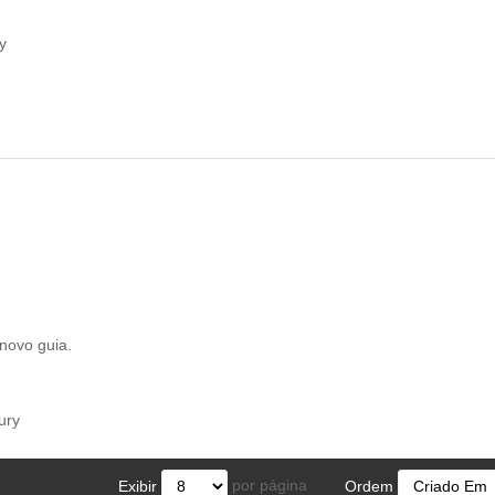
y
novo guia.
ury
por página
Exibir
Ordem