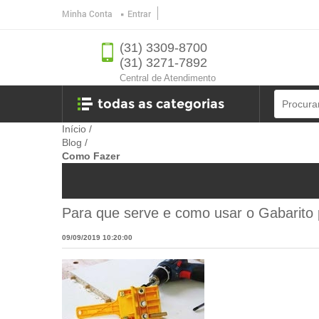
Minha Conta
Entrar
(31) 3309-8700
(31) 3271-7892
Central de Atendimento
todas as categorias
Início
/
Blog
/
Ferramentas
Como Fazer
Banheiro
Para que serve e como usar o Gabarito 
Ferragens
09/09/2019 10:20:00
oficina
jardim e lazer
utilidades e eletro